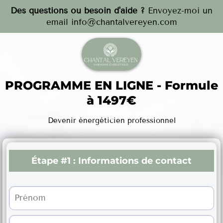
Des questions ou besoin d'aide ?
Envoyez-moi un
email
info@chantalvereyen.com
PROGRAMME EN LIGNE - Formule
à 1497€
Devenir énergéticien professionnel
Étape #1 :
Informations de contact