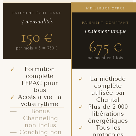
MEILLEURE OFFRE
PAIEMENT ÉCHELONNÉ
5 mensualités
PAIEMENT COMPTANT
150 €
1 paiement unique
675 €
par mois × 5 = 750 €
paiement en 1 fois
Formation
✓
complète
La méthode
✓
LEPAC pour
complète
tous
utilisée par
Accès à vie · à
✓
Chantal
votre rythme
Plus de 2 000
✓
—
Bonus
libérations
Channeling
énergétiques
non inclus
Tous les
✓
—
Coaching non
protocoles