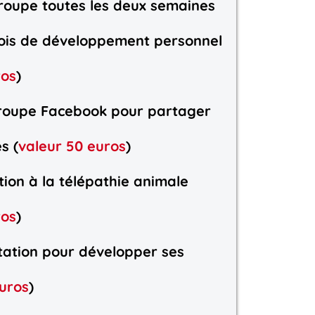
roupe toutes les deux semaines
mois de développement personnel
ros
)
roupe Facebook pour partager
s (
valeur 50 euros
)
iation à la télépathie animale
ros
)
tation pour développer ses
uros
)