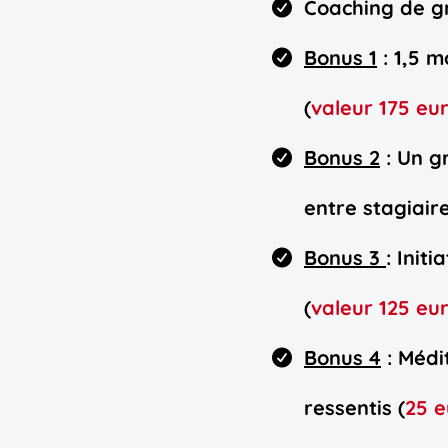
Coaching de g
Bonus 1
: 1,5 
(
valeur 175 eu
Bonus 2
: Un g
entre stagiaire
Bonus 3
: Init
(
valeur 125 eu
Bonus 4
: Médi
ressentis (
25 e