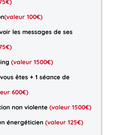
75€)
on
(valeur 100€)
oir les messages de ses
75€)
ting
(valeur 1500€)
vous êtes + 1 séance de
leur 600€)
ion non violente
(valeur 1500€)
un énergéticien
(valeur 125€)