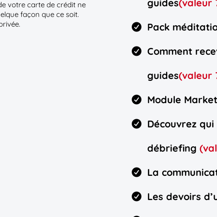
guides
(valeur 
de votre carte de crédit ne
elque façon que ce soit.
privée.
Pack méditati
Comment recev
guides
(valeur 
Module Marke
Découvrez qui 
débriefing
(va
La communicat
Les devoirs d’