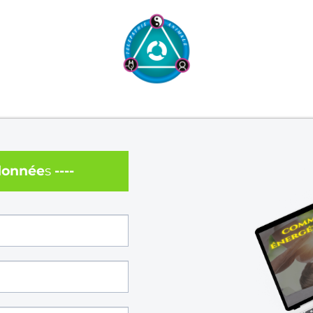
rdonnée
s
----