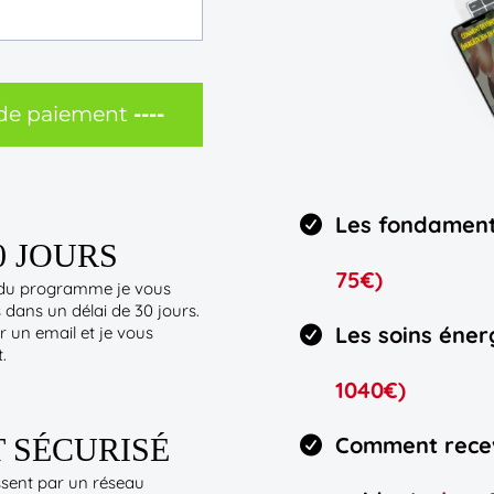
 de paiement
----
Les fondament
0 JOURS
75€)
it du programme je vous
dans un délai de 30 jours.
Les soins éner
r un email et je vous
.
1040€)
 SÉCURISÉ
Comment recev
sent par un réseau